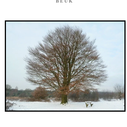
B E U K