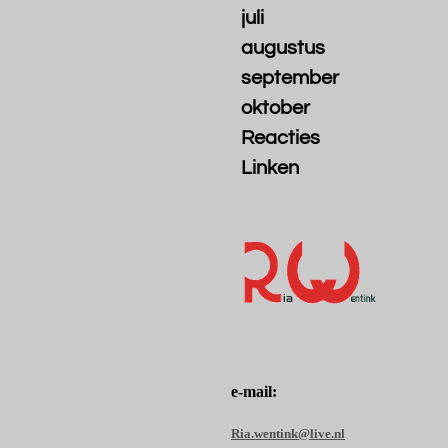
juli
augustus
september
oktober
Reacties
Linken
e-mail:
Ria.wentink@live.nl