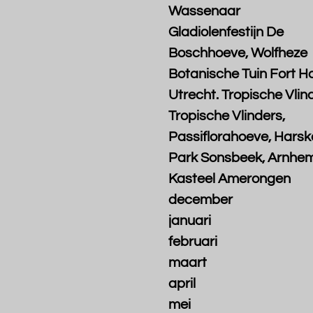
Wassenaar
Gladiolenfestijn De
Boschhoeve, Wolfheze
Botanische Tuin Fort Ho
Utrecht. Tropische Vlin
Tropische Vlinders,
Passiflorahoeve, Hars
Park Sonsbeek, Arnhe
Kasteel Amerongen
december
januari
februari
maart
april
mei