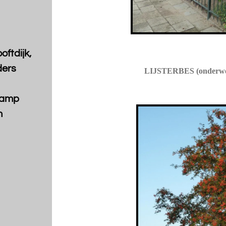
oftdijk,
ders
LIJSTERBES (onderwe
kamp
m