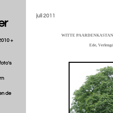
juli 2011
er
WITTE PAARDENKASTANJE, 
2010 +
Ede, Verleng
oto's
rn
en de