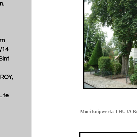
n.
rn
/14
Sint
CROY,
 te
Mooi knipwerk: THUJA Bra