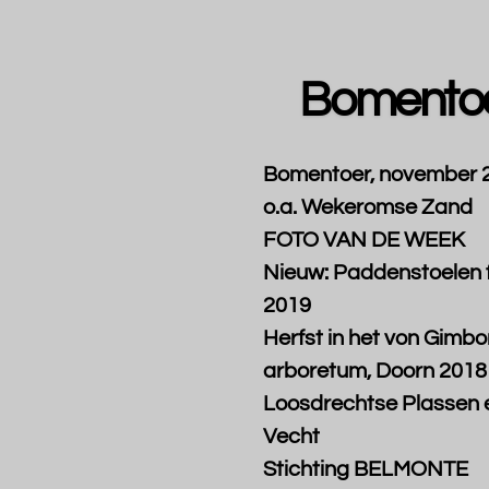
Ga
direct
naar
Bomento
de
hoofdinhoud
Bomentoer, november 
o.a. Wekeromse Zand
FOTO VAN DE WEEK
Nieuw: Paddenstoelen f
2019
Herfst in het von Gimbo
arboretum, Doorn 2018
Loosdrechtse Plassen 
Vecht
Stichting BELMONTE