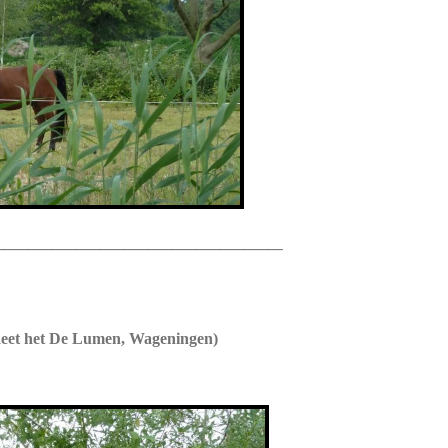
________________________________________________
heet het De Lumen, Wageningen)