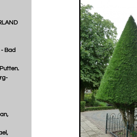
ERLAND
 - Bad
Putten.
rg-
an,
el,