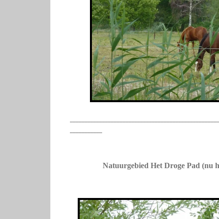
__________________________________________________
___________
Natuurgebied Het Droge Pad (nu 