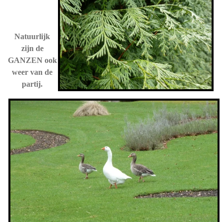
Natuurlijk
zijn de
GANZEN ook
weer van de
partij.