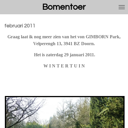
Bomentoer
Ga
direct
naar
de
februari 2011
hoofdinhoud
Graag laat ik nog meer zien van het von GIMBORN Park,
Velperengh 13, 3941 BZ Doorn.
Het is zaterdag 29 januari 2011.
W I N T E R T U I N