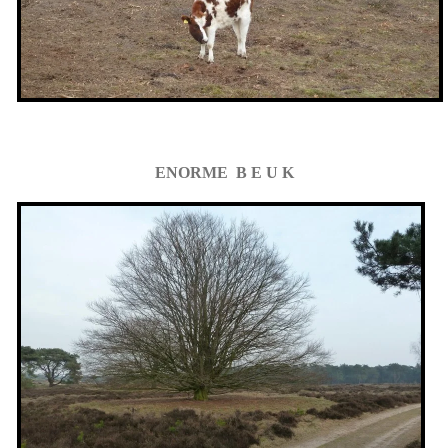
ENORME B E U K